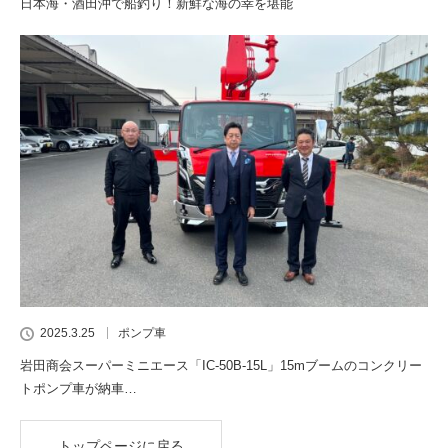
日本海・酒田沖で船釣り！新鮮な海の幸を堪能
2025.3.25
ポンプ車
岩田商会スーパーミニエース「IC-50B-15L」15mブームのコンクリー
トポンプ車が納車…
トップページに戻る